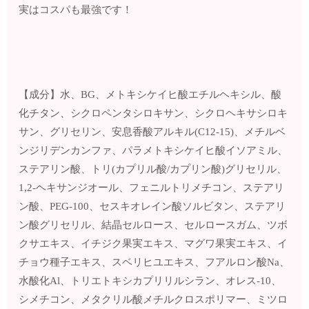
実はコスパも最強です！
【成分】
水、BG、メトキシケイヒ酸エチルヘキシル、酸
化チタン、シクロペンタシロキサン、シクロヘキサシロキ
サン、グリセリン、安息香酸アルキル(C12-15)、メチルベ
ンジリデンカンファ、パラメトキシケイヒ酸イソアミル、
ステアリン酸、トリ(カプリル酸/カプリン酸)グリセリル、
1,2-ヘキサンジオール、フェニルトリメチコン、ステアリ
ン酸、PEG-100、セスキオレイン酸ソルビタン、ステアリ
ン酸グリセリル、結晶セルロース、セルロースガム、ツボ
クサエキス、イチジク果実エキス、マグワ果実エキス、イ
チョウ種子エキス、スベリヒユエキス、フアルロン酸Na、
水酸化Al、トリエトキシカプリリルシラン、オレス-10、
シメチコン、メタクリル酸メチルクロスポリマー、ミツロ